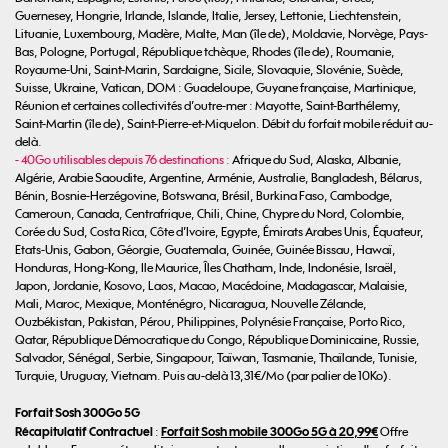
Guernesey, Hongrie, Irlande, Islande, Italie, Jersey, Lettonie, Liechtenstein,
Lituanie, Luxembourg, Madère, Malte, Man (île de), Moldavie, Norvège, Pays-
Bas, Pologne, Portugal, République tchèque, Rhodes (île de), Roumanie,
Royaume-Uni, Saint-Marin, Sardaigne, Sicile, Slovaquie, Slovénie, Suède,
Suisse, Ukraine, Vatican, DOM : Guadeloupe, Guyane française, Martinique,
Réunion et certaines collectivités d’outre-mer : Mayotte, Saint-Barthélemy,
Saint-Martin (île de), Saint-Pierre-et-Miquelon. Débit du forfait mobile réduit au-
delà.
- 40Go utilisables depuis 76 destinations :
Afrique du Sud, Alaska, Albanie,
Algérie, Arabie Saoudite, Argentine, Arménie, Australie, Bangladesh, Bélarus,
Bénin, Bosnie-Herzégovine, Botswana, Brésil, Burkina Faso, Cambodge,
Cameroun, Canada, Centrafrique, Chili, Chine, Chypre du Nord, Colombie,
Corée du Sud, Costa Rica, Côte d’Ivoire, Egypte, Émirats Arabes Unis, Équateur,
Etats-Unis, Gabon, Géorgie, Guatemala, Guinée, Guinée Bissau, Hawaï,
Honduras, Hong-Kong, Ile Maurice, Îles Chatham, Inde, Indonésie, Israël,
Japon, Jordanie, Kosovo, Laos, Macao, Macédoine, Madagascar, Malaisie,
Mali, Maroc, Mexique, Monténégro, Nicaragua, Nouvelle Zélande,
Ouzbékistan, Pakistan, Pérou, Philippines, Polynésie Française, Porto Rico,
Qatar, République Démocratique du Congo, République Dominicaine, Russie,
Salvador, Sénégal, Serbie, Singapour, Taïwan, Tasmanie, Thaïlande, Tunisie,
Turquie, Uruguay, Vietnam. Puis au-delà 13,31€/Mo (par palier de 10Ko).
Forfait Sosh 300Go 5G
Récapitulatif Contractuel
Forfait Sosh mobile 300Go 5G à 20,99€
:
Offre