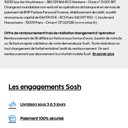
92130 Issy-les-Moulineaux – 380 129 866 RCS Nanterre – Orias n° 13 001 387.
Orange est mandataire non-exclusif en opérations de banque et en services de
paiement de BNP Paribas Personal Finance, établissement de crédit, société
anonyme au capital de 634 574 115 € – RCS Paris 542 097 902 – 1, boulevard
Haussmann - 75009 Paris – Orias n° 07 023 128 (www.orias.fr).
Offre de remboursement frais de résiliation changement d'opérateur
:
Remboursement de 5€ différé sur facture sous forme d’avoir, à partir de votre 2e
ou 3e facture après validation de votre demande par Sosh. Toute résiliation ou
tout changement de forfait entraîne l’arrêt du remboursement. Un seul
En savoir plus
remboursement par abonnement à un forfait mobile Sosh.
.
Les
engagements Sosh
Livraison sous 3 à 5 jours
Paiement 100% sécurisé