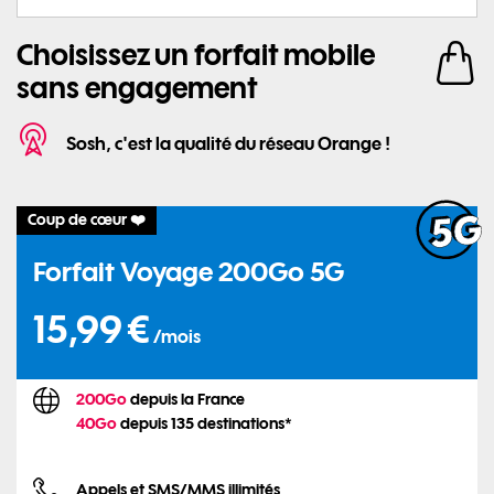
Choisissez un forfait mobile
article
sans engagement
Sosh, c'est la qualité du réseau Orange !
Coup de cœur ❤️
Forfait Voyage 200Go 5G
15,99€ par mois
15,99 €
/mois
200Go
depuis la France
40Go
depuis 135 destinations*
Appels et SMS/MMS illimités